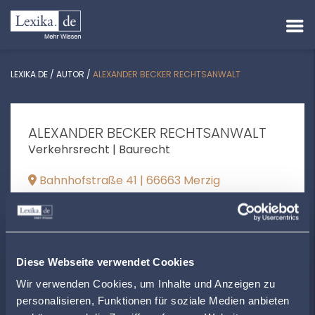
LEXIKA.DE
/
AUTOR
/
ALEXANDER BECKER RECHTSANWALT
ALEXANDER BECKER RECHTSANWALT
Verkehrsrecht | Baurecht
Bahnhofstraße 41 | 66663 Merzig
becker.ra@t-online.de
+49686174961
ra-alexander-becker.de
Diese Webseite verwendet Cookies
Wir verwenden Cookies, um Inhalte und Anzeigen zu
personalisieren, Funktionen für soziale Medien anbieten
ÖFFNUNGSZEITEN