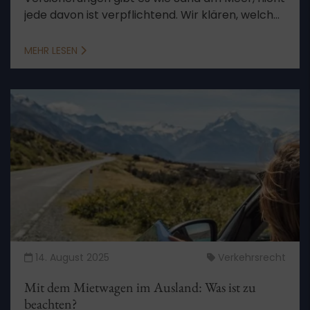
jede davon ist verpflichtend. Wir klären, welche
Versicherungen es in Deutschland braucht und
welche zusätzlich ratsam sind.
MEHR LESEN
14. August 2025
Verkehrsrecht
Mit dem Mietwagen im Ausland: Was ist zu
beachten?