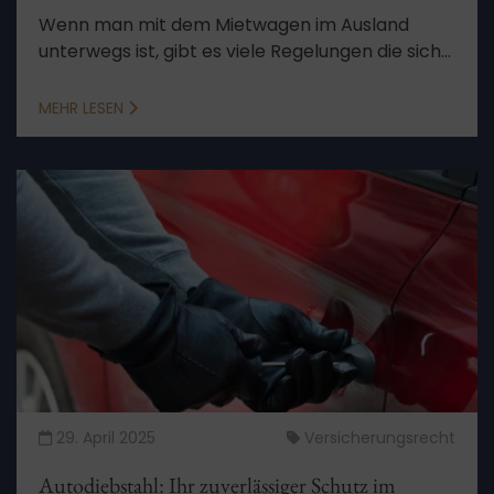
Wenn man mit dem Mietwagen im Ausland
unterwegs ist, gibt es viele Regelungen die sich
von den deutschen unterscheiden. Sie sollten
über diese Bescheid wissen, damit Sie sich Ärger
MEHR LESEN
und Kosten sparen können.
29. April 2025
Versicherungsrecht
Autodiebstahl: Ihr zuverlässiger Schutz im