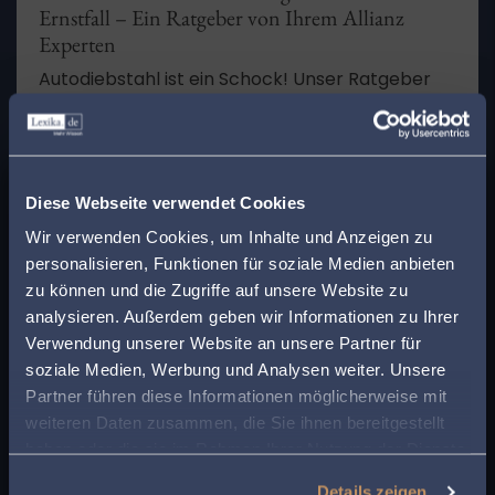
Ernstfall – Ein Ratgeber von Ihrem Allianz
Experten
Autodiebstahl ist ein Schock! Unser Ratgeber
von Allianz Experte Florian Volk erklärt Ihnen die
wichtigsten Schritte im Fall des Falles und wie
MEHR LESEN
Ihre Kfz-Versicherung Sie schützt. Jetzt
x
informieren und im Ernstfall richtig handeln!
Finden Sie den
Diese Webseite verwendet Cookies
passenden Anwalt in
Wir verwenden Cookies, um Inhalte und Anzeigen zu
personalisieren, Funktionen für soziale Medien anbieten
Ihrer Nähe!
zu können und die Zugriffe auf unsere Website zu
analysieren. Außerdem geben wir Informationen zu Ihrer
Geben Sie Ihre Postleitzahl ein, um beim Lesen
Verwendung unserer Website an unsere Partner für
eines Beitrags sofort einen kompetenten
soziale Medien, Werbung und Analysen weiter. Unsere
Anwalt in Ihrer Region angezeigt zu bekommen.
Partner führen diese Informationen möglicherweise mit
weiteren Daten zusammen, die Sie ihnen bereitgestellt
So sparen Sie Zeit und Mühe bei der Suche
haben oder die sie im Rahmen Ihrer Nutzung der Dienste
nach rechtlicher Unterstützung.
14. November 2024
Versicherungsrecht
gesammelt haben.
Details zeigen