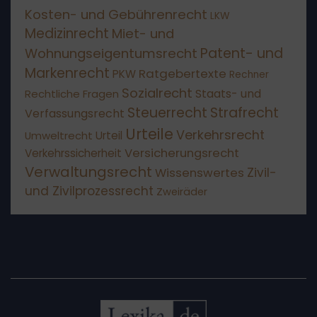
Kosten- und Gebührenrecht
LKW
Medizinrecht
Miet- und
Patent- und
Wohnungseigentumsrecht
Markenrecht
Ratgebertexte
PKW
Rechner
Sozialrecht
Staats- und
Rechtliche Fragen
Steuerrecht
Strafrecht
Verfassungsrecht
Urteile
Verkehrsrecht
Umweltrecht
Urteil
Versicherungsrecht
Verkehrssicherheit
Verwaltungsrecht
Wissenswertes
Zivil-
und Zivilprozessrecht
Zweiräder