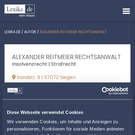
LEXIKA.DE
/
AUTOR
/
ALEXANDER REITMEIER RECHTSANWALT
ALEXANDER REITMEIER RECHTSANWALT
Insolvenzrecht | Strafrecht
Sandstr. 9 | 57072 Siegen
info@rechtsanwaelte-reitmeier.de
+492712346220
www.rechtsanwaelte-reitmeier.de
Diese Webseite verwendet Cookies
Wir verwenden Cookies, um Inhalte und Anzeigen zu
personalisieren, Funktionen für soziale Medien anbieten
ÖFFNUNGSZEITEN