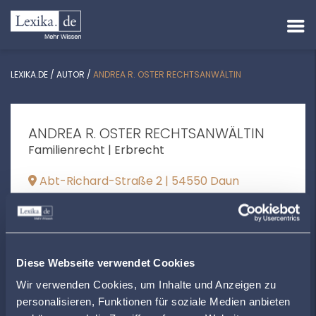
LEXIKA.DE
/
AUTOR
/
ANDREA R. OSTER RECHTSANWÄLTIN
ANDREA R. OSTER RECHTSANWÄLTIN
Familienrecht | Erbrecht
Abt-Richard-Straße 2 | 54550 Daun
oster@kanzlei-oster.com
+4965929845365
www.kanzlei-oster.com
Diese Webseite verwendet Cookies
Wir verwenden Cookies, um Inhalte und Anzeigen zu
personalisieren, Funktionen für soziale Medien anbieten
ÖFFNUNGSZEITEN