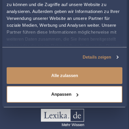
ÖFFNUNGSZEITEN
zu können und die Zugriffe auf unsere Website zu
analysieren. Außerdem geben wir Informationen zu Ihrer
Montag
09:00
-
13:00
, 13:30 - 17:00
Verwendung unserer Website an unsere Partner für
Dienstag
09:00
-
13:00
, 13:30 - 17:00
soziale Medien, Werbung und Analysen weiter. Unsere
Mittwoch
09:00
-
14:00
Partner führen diese Informationen möglicherweise mit
Donnerstag
09:00
-
13:00
, 13:30 - 17:00
weiteren Daten zusammen, die Sie ihnen bereitgestellt
Freitag
09:00
-
14:00
haben oder die sie im Rahmen Ihrer Nutzung der Dienste
gesammelt haben.
Details zeigen
ZUR ÜBERSICHT
Alle zulassen
Anpassen