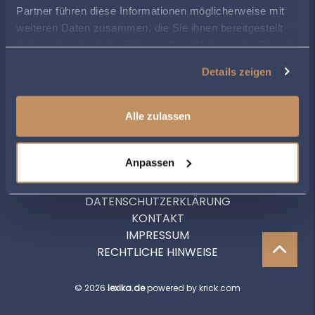
Partner führen diese Informationen möglicherweise mit
weiteren Daten zusammen, die Sie ihnen bereitgestellt
haben oder die sie im Rahmen Ihrer Nutzung der Dienste
ZUR ÜBERSICHT
gesammelt haben.
Details zeigen
Alle zulassen
Anpassen
DATENSCHUTZERKLÄRUNG
KONTAKT
IMPRESSUM
RECHTLICHE HINWEISE
© 2026
lexika.de
powered by krick.com