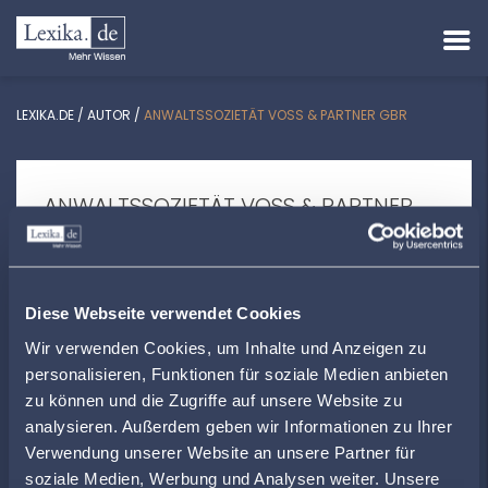
LEXIKA.DE
/
AUTOR
/
ANWALTSSOZIETÄT VOSS & PARTNER GBR
ANWALTSSOZIETÄT VOSS & PARTNER
GBR
Arbeitsrecht | Familienrecht
Westerwaldstraße 24 | 35708 Haiger
Diese Webseite verwendet Cookies
Wir verwenden Cookies, um Inhalte und Anzeigen zu
info@voss-haiger.de
personalisieren, Funktionen für soziale Medien anbieten
+49277392000
zu können und die Zugriffe auf unsere Website zu
www.gvh-haiger.de/pages/mitglieder-von-
analysieren. Außerdem geben wir Informationen zu Ihrer
a-z/rechtsanwalts-und-notarkanzlei-voss-
Verwendung unserer Website an unsere Partner für
partner-gbr.php
soziale Medien, Werbung und Analysen weiter. Unsere