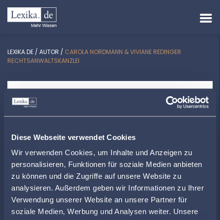
LEXIKA.DE
/
AUTOR
/
CAROLA NORDMANN & VIVIANE REDINGER
RECHTSANWALTSKANZLEI
CAROLA NORDMANN & VIVIANE
REDINGER RECHTSANWALTSKANZLEI
Marktstraße 6 | 29690 Schwarmstedt
Diese Webseite verwendet Cookies
Wir verwenden Cookies, um Inhalte und Anzeigen zu
info@nordmann-redinger.de
personalisieren, Funktionen für soziale Medien anbieten
nordmann-redinger.de
zu können und die Zugriffe auf unsere Website zu
analysieren. Außerdem geben wir Informationen zu Ihrer
Verwendung unserer Website an unsere Partner für
ZUR ÜBERSICHT
soziale Medien, Werbung und Analysen weiter. Unsere