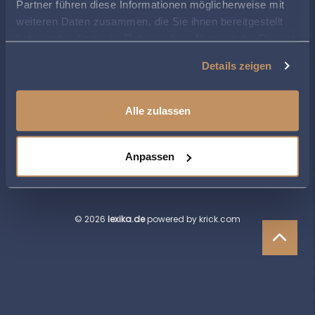
Partner führen diese Informationen möglicherweise mit
weiteren Daten zusammen, die Sie ihnen bereitgestellt
haben oder die sie im Rahmen Ihrer Nutzung der Dienste
gesammelt haben.
Details zeigen
Alle zulassen
DATENSCHUTZERKLÄRUNG
KONTAKT
Anpassen
IMPRESSUM
RECHTLICHE HINWEISE
© 2026
lexika.de
powered by krick.com