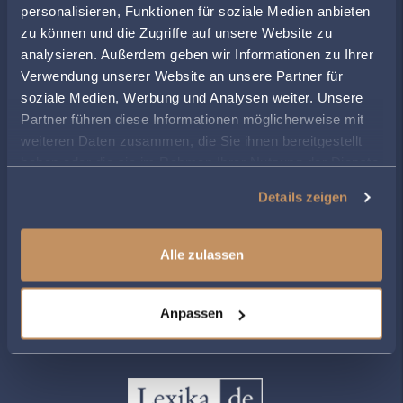
personalisieren, Funktionen für soziale Medien anbieten
zu können und die Zugriffe auf unsere Website zu
ÖFFNUNGSZEITEN
analysieren. Außerdem geben wir Informationen zu Ihrer
Verwendung unserer Website an unsere Partner für
Montag
09:00
-
12:00
, 15:00 - 17:00
soziale Medien, Werbung und Analysen weiter. Unsere
Dienstag
09:00
-
12:00
, 15:00 - 17:00
Partner führen diese Informationen möglicherweise mit
Mittwoch
09:00
-
12:00
, 15:00 - 17:00
weiteren Daten zusammen, die Sie ihnen bereitgestellt
Donnerstag
09:00
-
12:00
, 15:00 - 17:00
haben oder die sie im Rahmen Ihrer Nutzung der Dienste
Freitag
09:00
-
12:00
gesammelt haben.
Details zeigen
Alle zulassen
ZUR ÜBERSICHT
Anpassen