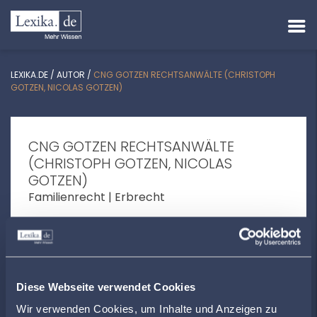
LEXIKA.DE
/
AUTOR
/
CNG GOTZEN RECHTSANWÄLTE (CHRISTOPH
GOTZEN, NICOLAS GOTZEN)
CNG GOTZEN RECHTSANWÄLTE
(CHRISTOPH GOTZEN, NICOLAS
GOTZEN)
Familienrecht | Erbrecht
Gymnasiumstr. 1 | 66740 Saarlouis
kanzlei@cng-gotzen.de
+49683142044
Diese Webseite verwendet Cookies
www.cng-gotzen.de
Wir verwenden Cookies, um Inhalte und Anzeigen zu