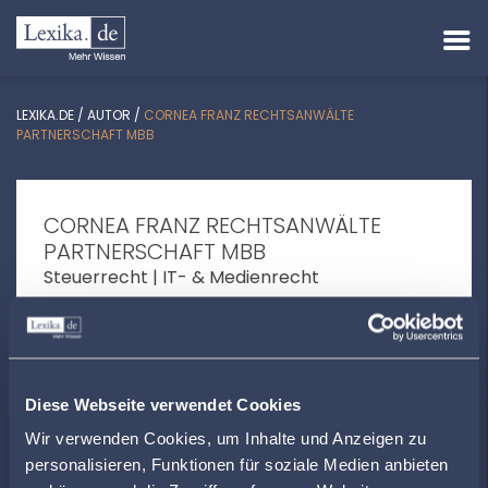
LEXIKA.DE
/
AUTOR
/
CORNEA FRANZ RECHTSANWÄLTE
PARTNERSCHAFT MBB
CORNEA FRANZ RECHTSANWÄLTE
PARTNERSCHAFT MBB
Steuerrecht | IT- & Medienrecht
Berliner Platz 10 | 97080 Würzburg
kontakt@cornea-franz.de
www.cornea-franz.de
Diese Webseite verwendet Cookies
Wir verwenden Cookies, um Inhalte und Anzeigen zu
personalisieren, Funktionen für soziale Medien anbieten
ÖFFNUNGSZEITEN