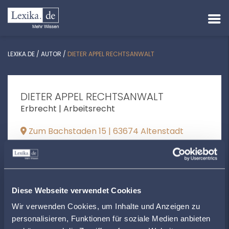
LEXIKA.DE
/
AUTOR
/
DIETER APPEL RECHTSANWALT
DIETER APPEL RECHTSANWALT
Erbrecht | Arbeitsrecht
Zum Bachstaden 15 | 63674 Altenstadt
info@anwalt-altenstadt.de
+4960476071
anwalt-altenstadt.de
Diese Webseite verwendet Cookies
Wir verwenden Cookies, um Inhalte und Anzeigen zu
personalisieren, Funktionen für soziale Medien anbieten
ÖFFNUNGSZEITEN