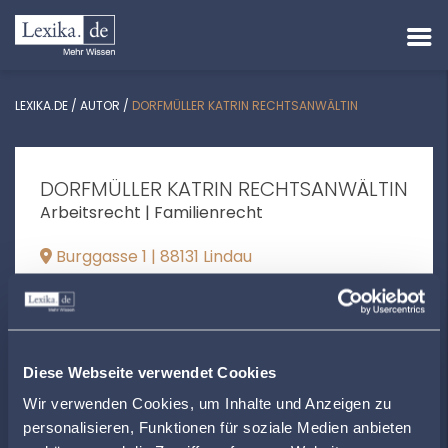
LEXIKA.DE
/
AUTOR
/
DORFMÜLLER KATRIN RECHTSANWÄLTIN
DORFMÜLLER KATRIN RECHTSANWÄLTIN
Arbeitsrecht | Familienrecht
Burggasse 1 | 88131 Lindau
info@kanzlei-dorfmueller.de
+4983829894775
www.kanzlei-dorfmueller.de
Diese Webseite verwendet Cookies
Wir verwenden Cookies, um Inhalte und Anzeigen zu
personalisieren, Funktionen für soziale Medien anbieten
ÖFFNUNGSZEITEN