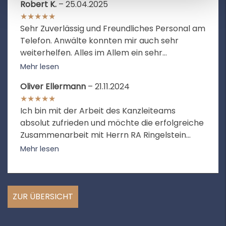
Robert K.
– 25.04.2025
★★★★★
Sehr Zuverlässig und Freundliches Personal am
Telefon. Anwälte konnten mir auch sehr
weiterhelfen. Alles im Allem ein sehr
Kompetentes Team. Würde ich weiter
Mehr lesen
empfehlen.
Oliver Ellermann
– 21.11.2024
★★★★★
Ich bin mit der Arbeit des Kanzleiteams
absolut zufrieden und möchte die erfolgreiche
Zusammenarbeit mit Herrn RA Ringelstein
besonders hervorheben: Er ist sehr
Mehr lesen
kompetent sowie einsatzbereit, denkt immer
mit und hat in der persönlichen
Kommunikation mit dem Mandanten eine
angenehme und zuvorkommende Art. In einer
ZUR ÜBERSICHT
komplexen und vom Tatbestand her nicht
alltäglichen Angelegenheit gelang es ihm in