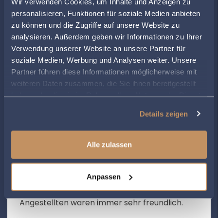
Wir verwenden Cookies, um Inhalte und Anzeigen zu
Termine auch nach telefonischer
personalisieren, Funktionen für soziale Medien anbieten
Vereinbarung möglich!
zu können und die Zugriffe auf unsere Website zu
analysieren. Außerdem geben wir Informationen zu Ihrer
Verwendung unserer Website an unsere Partner für
soziale Medien, Werbung und Analysen weiter. Unsere
BEWERTUNGEN
Partner führen diese Informationen möglicherweise mit
weiteren Daten zusammen, die Sie ihnen bereitgestellt
haben oder die sie im Rahmen Ihrer Nutzung der Dienste
Jennifer Leufgen
– 19.10.2025
gesammelt haben.
★★★★★
Details zeigen
Super freundliche Beratung. Immer wieder zu
empfehlen
Alle zulassen
Lene Maya Heber
– 10.09.2025
★★★★★
Anpassen
Ich hab mich von Herr Ringelstein sehr gut
beraten und unterstützt gefühlt. Seine
Angestellten waren immer sehr freundlich.