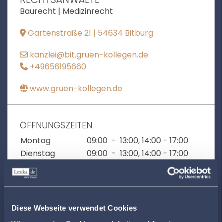
Baurecht | Medizinrecht
Gartenstraße 21 | 54634 Bitburg
kanzlei@bit.gruen-kollegen.de
+49656195660
www.gruen-kollegen.de
ÖFFNUNGSZEITEN
Montag
09:00
-
13:00
, 14:00 - 17:00
Dienstag
09:00
-
13:00
, 14:00 - 17:00
Mittwoch
09:00
-
13:00
Donnerstag
09:00
-
13:00
, 14:00 - 17:00
Freitag
09:00
-
13:00
Diese Webseite verwendet Cookies
KANZLEIBESCHREIBUNG