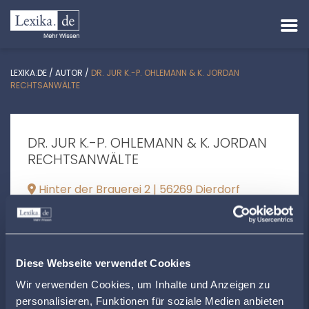
LEXIKA.DE
/
AUTOR
/
DR. JUR K.-P. OHLEMANN & K. JORDAN
RECHTSANWÄLTE
DR. JUR K.-P. OHLEMANN & K. JORDAN
RECHTSANWÄLTE
Hinter der Brauerei 2 | 56269 Dierdorf
buero@ra-ohlemann.de
+492689979645
Diese Webseite verwendet Cookies
www.ra-ohlemann.de
Wir verwenden Cookies, um Inhalte und Anzeigen zu
personalisieren, Funktionen für soziale Medien anbieten