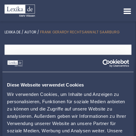
LEXIKA.DE
/
AUTOR
/
FRANK GERARDY RECHTSANWALT SAARBURG
FRANK GERARDY RECHTSANWALT
SAARBURG
Baurecht | Verkehrsrecht
Graf-Siegfried-Straße 14 | 54439 Saarburg
Diese Webseite verwendet Cookies
Wir verwenden Cookies, um Inhalte und Anzeigen zu
kanzlei@rechtsanwalt-gerardy.de
personalisieren, Funktionen für soziale Medien anbieten
+496581998620
zu können und die Zugriffe auf unsere Website zu
analysieren. Außerdem geben wir Informationen zu Ihrer
Verwendung unserer Website an unsere Partner für
soziale Medien, Werbung und Analysen weiter. Unsere
ZUR ÜBERSICHT