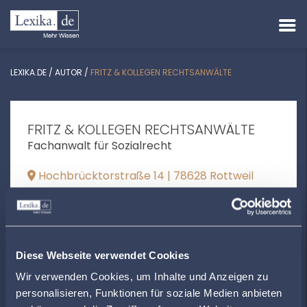
LEXIKA.DE
/
AUTOR
/
FRITZ & KOLLEGEN RECHTSANWÄLTE
FRITZ & KOLLEGEN RECHTSANWÄLTE
Fachanwalt für Sozialrecht
Hochbrücktorstraße 14 | 78628 Rottweil
info@fritzundkollegen.de
+497415005
www.fritz-rechtsanwalt-rottweil.de
Diese Webseite verwendet Cookies
Wir verwenden Cookies, um Inhalte und Anzeigen zu
personalisieren, Funktionen für soziale Medien anbieten
ÖFFNUNGSZEITEN