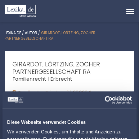
LEXIKA.DE
/
AUTOR
/
GIRARDOT, LÖRTZING, ZOCHER
PARTNERGESELLSCHAFT RA
GIRARDOT, LÖRTZING, ZOCHER
PARTNERGESELLSCHAFT RA
Familienrecht | Erbrecht
Straße des Friedens 1 | 98693 Ilmenau
kanzlei@recht-gl.de
+493677461412
Diese Webseite verwendet Cookies
www.recht-gl.de
Wir verwenden Cookies, um Inhalte und Anzeigen zu