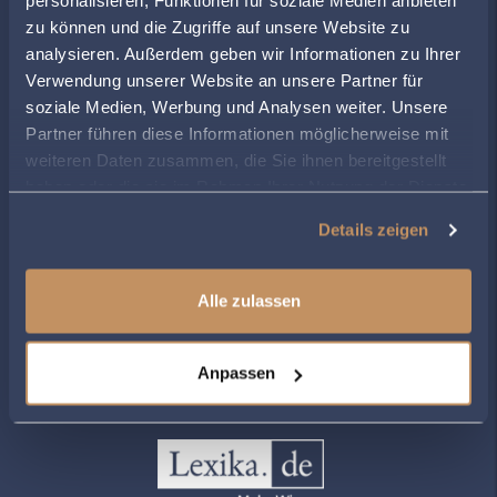
personalisieren, Funktionen für soziale Medien anbieten
zu können und die Zugriffe auf unsere Website zu
ÖFFNUNGSZEITEN
analysieren. Außerdem geben wir Informationen zu Ihrer
Montag
08:00
-
17:00
Verwendung unserer Website an unsere Partner für
Dienstag
08:00
-
17:00
soziale Medien, Werbung und Analysen weiter. Unsere
Mittwoch
08:00
-
17:00
Partner führen diese Informationen möglicherweise mit
Donnerstag
08:00
-
17:00
weiteren Daten zusammen, die Sie ihnen bereitgestellt
haben oder die sie im Rahmen Ihrer Nutzung der Dienste
Freitag
08:00
-
16:00
gesammelt haben.
Details zeigen
Alle zulassen
ZUR ÜBERSICHT
Anpassen