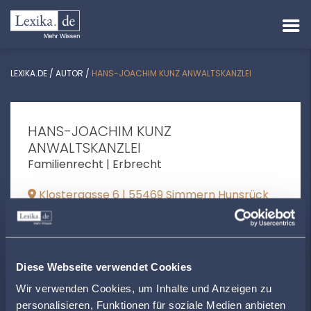
LEXIKA.DE
/
AUTOR
/
HANS-JOACHIM KUNZ ANWALTSKANZLEI
HANS-JOACHIM KUNZ
ANWALTSKANZLEI
Familienrecht | Erbrecht
Klostergasse 6 | 55469 Simmern Hunsrück
ra.hjkunz@t-online.de
+49676112923
Diese Webseite verwendet Cookies
www.anwaltskanzlei-kunz.de
Wir verwenden Cookies, um Inhalte und Anzeigen zu
personalisieren, Funktionen für soziale Medien anbieten