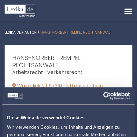
LEXIKA.DE
/
AUTOR
/
HANS-NORBERT REMPEL RECHTSANWALT
HANS-NORBERT REMPEL
RECHTSANWALT
Arbeitsrecht | Verkehrsrecht
Waldblick 2 | 67310 Hettenleidelheim
h-n.rempel@t-online.de
+4963516631
Diese Webseite verwendet Cookies
www.ra-rempel.de
Wir verwenden Cookies, um Inhalte und Anzeigen zu
personalisieren, Funktionen für soziale Medien anbieten