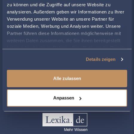
ÖFFNUNGSZEITEN
zu können und die Zugriffe auf unsere Website zu
analysieren. Außerdem geben wir Informationen zu Ihrer
Montag
09:00
-
16:30
Verwendung unserer Website an unsere Partner für
Dienstag
09:00
-
16:30
soziale Medien, Werbung und Analysen weiter. Unsere
Mittwoch
09:00
-
16:30
Partner führen diese Informationen möglicherweise mit
Donnerstag
09:00
-
16:30
weiteren Daten zusammen, die Sie ihnen bereitgestellt
Freitag
09:00
-
12:00
haben oder die sie im Rahmen Ihrer Nutzung der Dienste
gesammelt haben.
Details zeigen
ZUR ÜBERSICHT
Alle zulassen
Anpassen