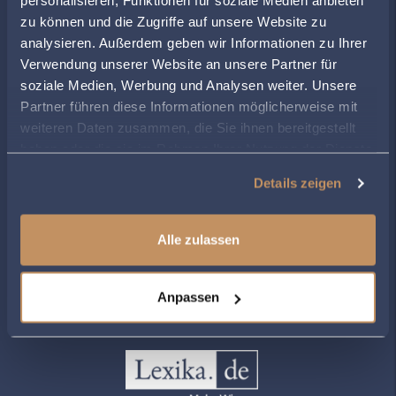
personalisieren, Funktionen für soziale Medien anbieten
zu können und die Zugriffe auf unsere Website zu
ÖFFNUNGSZEITEN
analysieren. Außerdem geben wir Informationen zu Ihrer
Montag
09:00
-
12:00
, 14:00 - 17:00
Verwendung unserer Website an unsere Partner für
Dienstag
09:00
-
12:00
, 14:00 - 17:00
soziale Medien, Werbung und Analysen weiter. Unsere
Mittwoch
09:00
-
12:00
Partner führen diese Informationen möglicherweise mit
Donnerstag
09:00
-
12:00
, 14:00 - 17:00
weiteren Daten zusammen, die Sie ihnen bereitgestellt
haben oder die sie im Rahmen Ihrer Nutzung der Dienste
Freitag
09:00
-
14:00
gesammelt haben.
Details zeigen
Alle zulassen
ZUR ÜBERSICHT
Anpassen