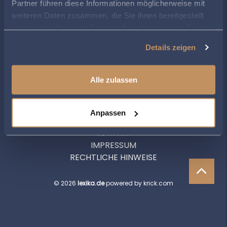
Partner führen diese Informationen möglicherweise mit
ZUR ÜBERSICHT
weiteren Daten zusammen, die Sie ihnen bereitgestellt
haben oder die sie im Rahmen Ihrer Nutzung der Dienste
gesammelt haben.
Details zeigen
Alle zulassen
Anpassen
DATENSCHUTZERKLÄRUNG
KONTAKT
IMPRESSUM
RECHTLICHE HINWEISE
© 2026
lexika.de
powered by krick.com