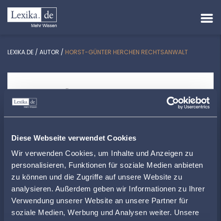
LEXIKA.DE
/
AUTOR
/
HORST-GÜNTER HERCHEN RECHTSANWALT
HORST-GÜNTER HERCHEN
RECHTSANWALT
Arbeitsrecht | Strafrecht
Johannes-Kepler-Straße 7 | 54634 Bitburg
Diese Webseite verwendet Cookies
Wir verwenden Cookies, um Inhalte und Anzeigen zu
info@rechtsanwalt-herchen.de
personalisieren, Funktionen für soziale Medien anbieten
+4965611036
zu können und die Zugriffe auf unsere Website zu
analysieren. Außerdem geben wir Informationen zu Ihrer
www.rechsanwalt-herchen.de
Verwendung unserer Website an unsere Partner für
soziale Medien, Werbung und Analysen weiter. Unsere