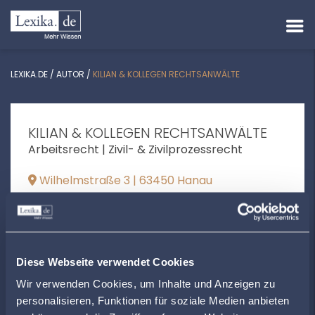
LEXIKA.DE
/
AUTOR
/
KILIAN & KOLLEGEN RECHTSANWÄLTE
KILIAN & KOLLEGEN RECHTSANWÄLTE
Arbeitsrecht | Zivil- & Zivilprozessrecht
Wilhelmstraße 3 | 63450 Hanau
mail@ra-kilian.de
+496181923610
www.ra-kilian.de
Diese Webseite verwendet Cookies
Wir verwenden Cookies, um Inhalte und Anzeigen zu
personalisieren, Funktionen für soziale Medien anbieten
ÖFFNUNGSZEITEN