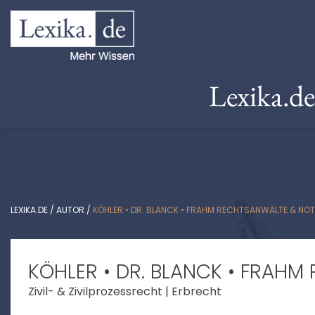
Lexika.d
LEXIKA.DE
/
AUTOR
/
KÖHLER • DR. BLANCK • FRAHM RECHTSANWÄLTE & NO
KÖHLER • DR. BLANCK • FRAH
Zivil- & Zivilprozessrecht | Erbrecht