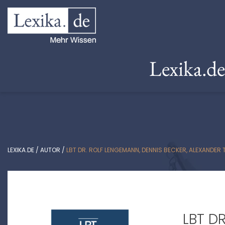
Lexika.d
LEXIKA.DE
/
AUTOR
/
LBT DR. ROLF LENGEMANN, DENNIS BECKER, ALEXANDER
LBT D