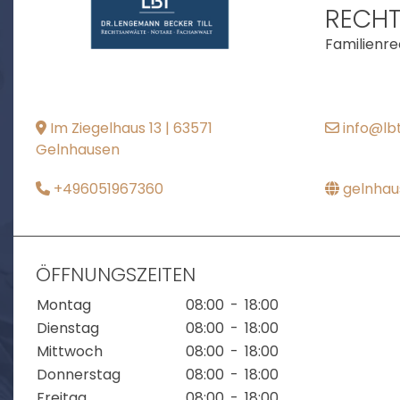
RECH
Familienre
Im Ziegelhaus 13 | 63571
info@lb
Gelnhausen
+496051967360
gelnhau
ÖFFNUNGSZEITEN
Montag
08:00
-
18:00
Dienstag
08:00
-
18:00
Mittwoch
08:00
-
18:00
Donnerstag
08:00
-
18:00
Freitag
08:00
-
18:00