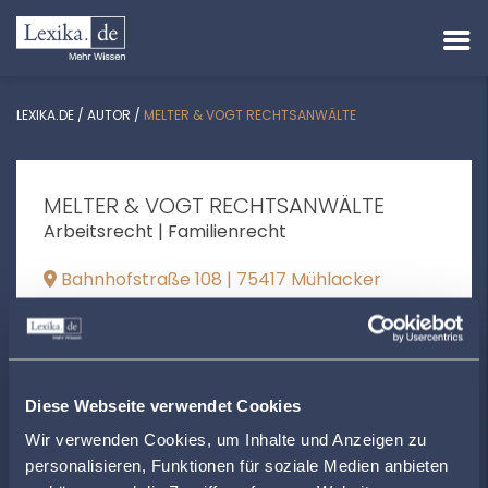
LEXIKA.DE
/
AUTOR
/
MELTER & VOGT RECHTSANWÄLTE
MELTER & VOGT RECHTSANWÄLTE
Arbeitsrecht | Familienrecht
Bahnhofstraße 108 | 75417 Mühlacker
anwaltskanzlei-melter@t-online.de
+49704195500
www.melter-vogt.de
Diese Webseite verwendet Cookies
Wir verwenden Cookies, um Inhalte und Anzeigen zu
personalisieren, Funktionen für soziale Medien anbieten
ÖFFNUNGSZEITEN