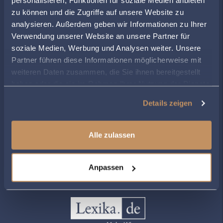
personalisieren, Funktionen für soziale Medien anbieten
zu können und die Zugriffe auf unsere Website zu
ÖFFNUNGSZEITEN
analysieren. Außerdem geben wir Informationen zu Ihrer
Montag
09:00
-
18:00
Verwendung unserer Website an unsere Partner für
Dienstag
09:00
-
18:00
soziale Medien, Werbung und Analysen weiter. Unsere
Mittwoch
09:00
-
18:00
Partner führen diese Informationen möglicherweise mit
Donnerstag
09:00
-
18:00
weiteren Daten zusammen, die Sie ihnen bereitgestellt
haben oder die sie im Rahmen Ihrer Nutzung der Dienste
Freitag
09:00
-
18:00
gesammelt haben.
Details zeigen
Alle zulassen
ZUR ÜBERSICHT
Anpassen