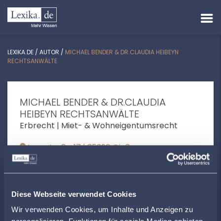
LEXIKA.DE
/
AUTOR
/
MICHAEL BENDER & DR.CLAUDIA HEIBEYN
RECHTSANWÄLTE
MICHAEL BENDER & DR.CLAUDIA
HEIBEYN RECHTSANWÄLTE
Erbrecht | Miet- & Wohneigentumsrecht
Lonystraße 17 | 35390 Gießen
info@kanzlei-bender.de
+49641796280
Diese Webseite verwendet Cookies
www.kanzlei-bender.de
Wir verwenden Cookies, um Inhalte und Anzeigen zu