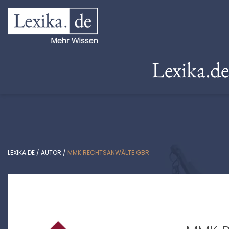
Lexika.d
LEXIKA.DE
/
AUTOR
/
MMK RECHTSANWÄLTE GBR