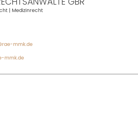
RECHTSANWÄLTE GBR
cht | Medizinrecht
@rae-mmk.de
e-mmk.de