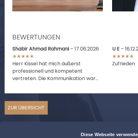
BEWERTUNGEN
Shabir Ahmad Rahmani
– 17.06.2026
U E
– 16.12
★★★★★
★★★★★
Herr Kissel hat mich äußerst
Zufrieden
professionell und kompetent
vertreten. Die Kommunikation war
stets schnell, klar und zuverlässig.
Dank seines engagierten Einsatzes
wurde das Verfahren eingestellt und
ZUR ÜBERSICHT
ohne Gerichtsverhandlung
abgeschlossen. Ich kann Herrn Kissel
uneingeschränkt empfehlen und
bedanke mich herzlich für die
Diese Webseite verwende
hervorragende Unterstützung.