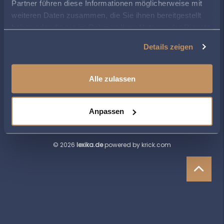
Partner führen diese Informationen möglicherweise mit
weiteren Daten zusammen, die Sie ihnen bereitgestellt
haben oder die sie im Rahmen Ihrer Nutzung der Dienste
gesammelt haben.
Details zeigen
Alle zulassen
DATENSCHUTZERKLÄRUNG
KONTAKT
IMPRESSUM
Anpassen
RECHTLICHE HINWEISE
© 2026
lexika.de
powered by krick.com