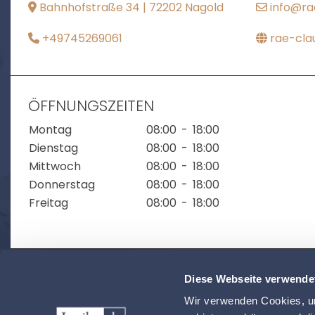
Bahnhofstraße 34 | 72202 Nagold
info@ra
+49745269061
rae-cla
ÖFFNUNGSZEITEN
Montag
08:00
-
18:00
Dienstag
08:00
-
18:00
Mittwoch
08:00
-
18:00
Donnerstag
08:00
-
18:00
Freitag
08:00
-
18:00
Diese Webseite verwende
ZUR ÜBERSICHT
Wir verwenden Cookies, um