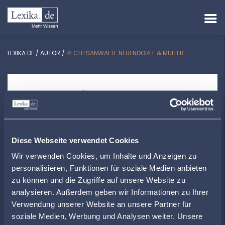
LEXIKA.DE
/
AUTOR
/
RECHTSANWÄLTE NEUENDORFF & MÜLLER
RECHTSANWÄLTE NEUENDORFF &
MÜLLER
Johannisplatz 11 | 99817 Eisenach
Diese Webseite verwendet Cookies
ra-neuendorff@t-online.de
Wir verwenden Cookies, um Inhalte und Anzeigen zu
+493691214526
personalisieren, Funktionen für soziale Medien anbieten
zu können und die Zugriffe auf unsere Website zu
www.kanzlei-schmales-haus.de
analysieren. Außerdem geben wir Informationen zu Ihrer
Verwendung unserer Website an unsere Partner für
soziale Medien, Werbung und Analysen weiter. Unsere
ZUR ÜBERSICHT