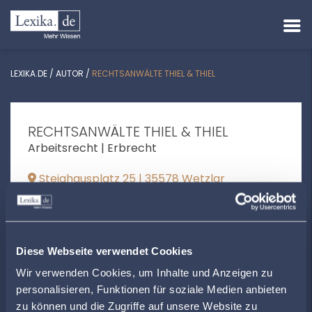
LEXIKA.DE
/
AUTOR
/
RECHTSANWÄLTE THIEL & THIEL
RECHTSANWÄLTE THIEL & THIEL
Arbeitsrecht | Erbrecht
Steighausplatz 25 | 35578 Wetzlar
+496441450140
www.kanzlei-thiel.com
Diese Webseite verwendet Cookies
Wir verwenden Cookies, um Inhalte und Anzeigen zu
ÖFFNUNGSZEITEN
personalisieren, Funktionen für soziale Medien anbieten
zu können und die Zugriffe auf unsere Website zu