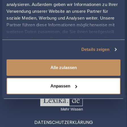
Montag
08:00
-
17:00
analysieren. Außerdem geben wir Informationen zu Ihrer
Dienstag
08:00
-
17:00
Verwendung unserer Website an unsere Partner für
Mittwoch
08:00
-
17:00
soziale Medien, Werbung und Analysen weiter. Unsere
Donnerstag
08:00
-
17:00
Partner führen diese Informationen möglicherweise mit
Freitag
08:00
-
17:00
weiteren Daten zusammen, die Sie ihnen bereitgestellt
haben oder die sie im Rahmen Ihrer Nutzung der Dienste
gesammelt haben.
Details zeigen
ZUR ÜBERSICHT
Alle zulassen
Anpassen
DATENSCHUTZERKLÄRUNG