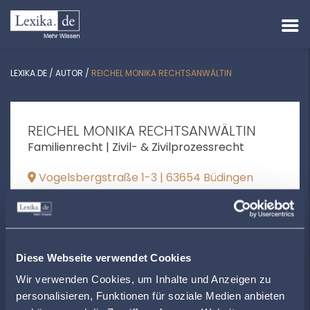
LEXIKA.DE
/
AUTOR
/
REICHEL MONIKA RECHTSANWÄLTIN
REICHEL MONIKA RECHTSANWÄLTIN
Familienrecht | Zivil- & Zivilprozessrecht
Vogelsbergstraße 1-3 | 63654 Büdingen
info@kanzleireichel.de
+496042957630
www.kanzleireichel.de
Diese Webseite verwendet Cookies
Wir verwenden Cookies, um Inhalte und Anzeigen zu
personalisieren, Funktionen für soziale Medien anbieten
ÖFFNUNGSZEITEN