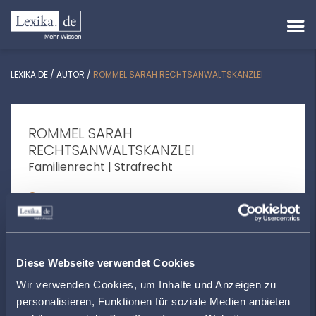
LEXIKA.DE
/
AUTOR
/
ROMMEL SARAH RECHTSANWALTSKANZLEI
ROMMEL SARAH
RECHTSANWALTSKANZLEI
Familienrecht | Strafrecht
Pferdemarkt 10 | 53518 Adenau
+4926912779
www.rechtsanwaltskanzlei-rommel.de
Diese Webseite verwendet Cookies
Wir verwenden Cookies, um Inhalte und Anzeigen zu
personalisieren, Funktionen für soziale Medien anbieten
ÖFFNUNGSZEITEN