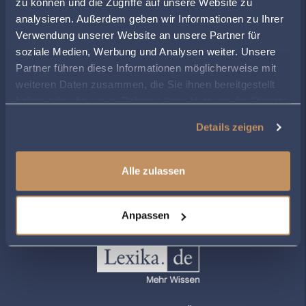
zu können und die Zugriffe auf unsere Website zu
Montag
08:30
-
17:00
analysieren. Außerdem geben wir Informationen zu Ihrer
Dienstag
08:30
-
17:00
Verwendung unserer Website an unsere Partner für
Mittwoch
08:30
-
13:00
soziale Medien, Werbung und Analysen weiter. Unsere
Partner führen diese Informationen möglicherweise mit
Donnerstag
08:30
-
17:00
weiteren Daten zusammen, die Sie ihnen bereitgestellt
Freitag
08:30
-
13:00
haben oder die sie im Rahmen Ihrer Nutzung der Dienste
gesammelt haben.
Details zeigen
ZUR ÜBERSICHT
Alle zulassen
Anpassen