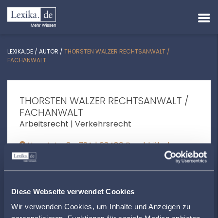
LEXIKA.DE
/
AUTOR
/
THORSTEN WALZER RECHTSANWALT /
FACHANWALT
THORSTEN WALZER RECHTSANWALT /
FACHANWALT
Arbeitsrecht | Verkehrsrecht
Hauptstraße 79A | 63486 Bruchköbel
info@kanzlei-walzer.de
+4961815799670
Diese Webseite verwendet Cookies
www.kanzlei-walzer.de
Wir verwenden Cookies, um Inhalte und Anzeigen zu