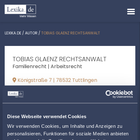
LEXIKA.DE
/
AUTOR
/
TOBIAS GLAENZ RECHTSANWALT
TOBIAS GLAENZ RECHTSANWALT
Familienrecht | Arbeitsrecht
Königstraße 7 | 78532 Tuttlingen
rechtsanwalt@glaenz.de
+497461165130
rechtsanwalt-glaenz.de
Diese Webseite verwendet Cookies
Wir verwenden Cookies, um Inhalte und Anzeigen zu
personalisieren, Funktionen für soziale Medien anbieten
ÖFFNUNGSZEITEN