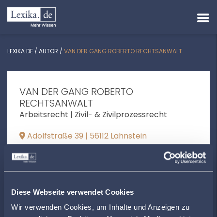
LEXIKA.DE
/
AUTOR
/
VAN DER GANG ROBERTO RECHTSANWALT
VAN DER GANG ROBERTO
RECHTSANWALT
Arbeitsrecht | Zivil- & Zivilprozessrecht
Adolfstraße 39 | 56112 Lahnstein
info@ravdg.de
+492621627444
roberto-van-der-gang-
Diese Webseite verwendet Cookies
rechtsanwalt.weblocator.de
Wir verwenden Cookies, um Inhalte und Anzeigen zu