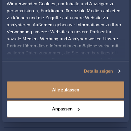
Wir verwenden Cookies, um Inhalte und Anzeigen zu
www.rechtsanwaltdiehl.de
personalisieren, Funktionen für soziale Medien anbieten
zu können und die Zugriffe auf unsere Website zu
analysieren. Außerdem geben wir Informationen zu Ihrer
ÖFFNUNGSZEITEN
Verwendung unserer Website an unsere Partner für
soziale Medien, Werbung und Analysen weiter. Unsere
Montag
09:00
-
13:00
Partner führen diese Informationen möglicherweise mit
Dienstag
09:00
-
13:00
weiteren Daten zusammen, die Sie ihnen bereitgestellt
Mittwoch
09:00
-
13:00
haben oder die sie im Rahmen Ihrer Nutzung der Dienste
Donnerstag
09:00
-
13:00
gesammelt haben.
Freitag
09:00
-
13:00
Details zeigen
Alle zulassen
ZUR ÜBERSICHT
Anpassen