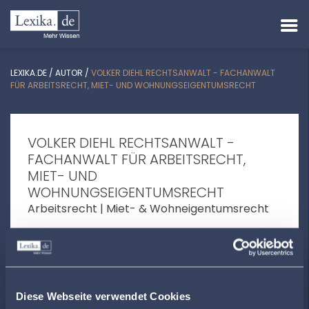
LEXIKA.DE
/
AUTOR
/
VOLKER DIEHL RECHTSANWALT - FACHANWALT
FÜR ARBEITSRECHT, MIET- UND WOHNUNGSEIGENTUMSRECHT
VOLKER DIEHL RECHTSANWALT -
FACHANWALT FÜR ARBEITSRECHT,
MIET- UND
WOHNUNGSEIGENTUMSRECHT
Arbeitsrecht | Miet- & Wohneigentumsrecht
Hellmut-Hartert-Straße 22 | 67655
Kaiserslautern
info@rechtsanwaltdiehl.de
Diese Webseite verwendet Cookies
+4963141499450