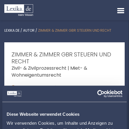
LEXIKA.DE
/
AUTOR
/
ZIMMER & ZIMMER GBR STEUERN UND RECHT
ZIMMER & ZIMMER GBR STEUERN UND
RECHT
Zivil- & Zivilprozessrecht | Miet- &
Wohneigentumsrecht
Trierer Straße 31 | 66763 Dillingen
info@zimmer-online.net
+496831769930
Diese Webseite verwendet Cookies
www.zimmerundzimmer.de
Wir verwenden Cookies, um Inhalte und Anzeigen zu