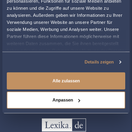
personalisieren, Funktionen für soziale Medien anbieten
zu können und die Zugriffe auf unsere Website zu
ÖFFNUNGSZEITEN
analysieren. Außerdem geben wir Informationen zu Ihrer
Montag
07:45
-
17:00
Verwendung unserer Website an unsere Partner für
Dienstag
07:45
-
17:00
soziale Medien, Werbung und Analysen weiter. Unsere
Mittwoch
07:45
-
17:00
Partner führen diese Informationen möglicherweise mit
weiteren Daten zusammen, die Sie ihnen bereitgestellt
Donnerstag
07:45
-
17:00
haben oder die sie im Rahmen Ihrer Nutzung der Dienste
Freitag
07:45
-
15:00
gesammelt haben.
Details zeigen
Alle zulassen
ZUR ÜBERSICHT
Anpassen