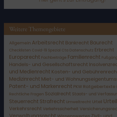
Weitere Themengebiete
Arbeitsrecht
Baurecht
Bankrecht
Allgemein
Erbrecht
Checklisten
Datenschutz
Covid-19 Spezial
Cta
Europarecht
Familienrecht
Fachbeiträge
Fußgän
Handels- und Gesellschaftsrecht
Insolvenzre
und Medienrecht
Kosten- und Gebührenrech
Medizinrecht
Miet- und Wohnungseigentums
Patent- und Markenrecht
Ratgebertexte
PKW
Sozialrecht
Staats- und Verfassu
Rechtliche Fragen
Urtei
Steuerrecht
Strafrecht
Umweltrecht
Urteil
Verkehrsrecht
Versicherungsre
Verkehrssicherheit
Verwaltungsrecht
Wissenswertes
Zivil- und