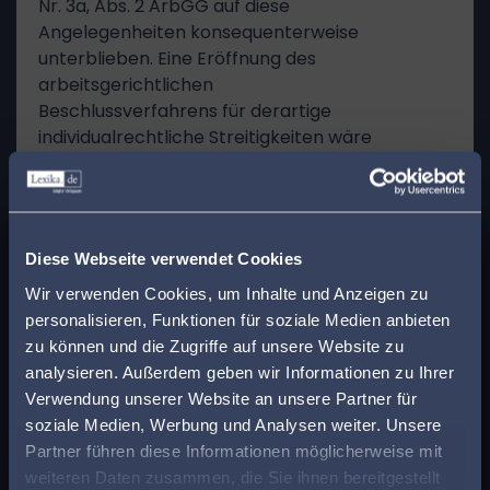
Nr. 3a, Abs. 2 ArbGG auf diese
Angelegenheiten konsequenterweise
unterblieben. Eine Eröffnung des
arbeitsgerichtlichen
Beschlussverfahrens für derartige
individualrechtliche Streitigkeiten wäre
systemwidrig.
11
x
Finden Sie den
Diese Webseite verwendet Cookies
cc) Andererseits enthält § 96 SGB IX
passenden Anwalt in
aber auch Regelungen von kollektivem
Wir verwenden Cookies, um Inhalte und Anzeigen zu
Charakter. Dazu gehört die in § 96 Abs. 8
personalisieren, Funktionen für soziale Medien anbieten
Ihrer Nähe!
Satz 1 SGB IX geregelte Pflicht des
zu können und die Zugriffe auf unsere Website zu
Arbeitgebers, die durch die Tätigkeit der
analysieren. Außerdem geben wir Informationen zu Ihrer
Geben Sie Ihre Postleitzahl ein, um beim Lesen
Schwerbehindertenvertretung
Verwendung unserer Website an unsere Partner für
eines Beitrags sofort einen kompetenten
entstehenden Kosten zu tragen. Die zur
soziale Medien, Werbung und Analysen weiter. Unsere
Anwalt in Ihrer Region angezeigt zu bekommen.
Durchsetzung dieser Verpflichtung
Partner führen diese Informationen möglicherweise mit
geführten Rechtsstreitigkeiten sind
weiteren Daten zusammen, die Sie ihnen bereitgestellt
So sparen Sie Zeit und Mühe bei der Suche