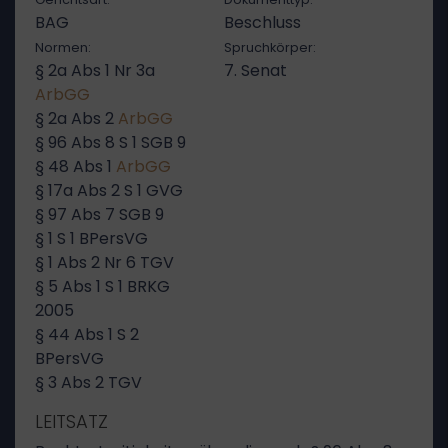
BAG
Beschluss
Normen:
Spruchkörper:
§ 2a Abs 1 Nr 3a
7. Senat
ArbGG
§ 2a Abs 2
ArbGG
§ 96 Abs 8 S 1 SGB 9
§ 48 Abs 1
ArbGG
§ 17a Abs 2 S 1 GVG
§ 97 Abs 7 SGB 9
§ 1 S 1 BPersVG
§ 1 Abs 2 Nr 6 TGV
§ 5 Abs 1 S 1 BRKG
2005
§ 44 Abs 1 S 2
BPersVG
§ 3 Abs 2 TGV
LEITSATZ