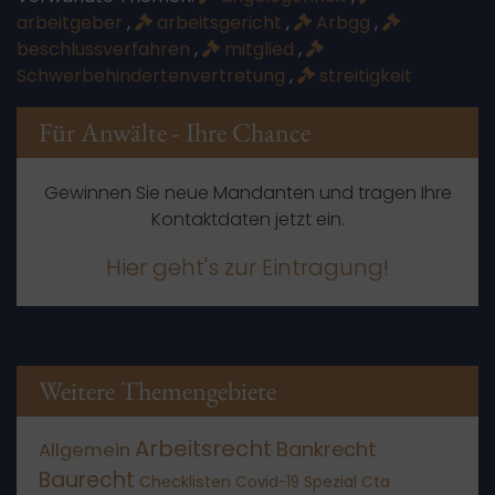
arbeitgeber
,
arbeitsgericht
,
Arbgg
,
beschlussverfahren
,
mitglied
,
Schwerbehindertenvertretung
,
streitigkeit
Für Anwälte - Ihre Chance
Gewinnen Sie neue Mandanten und tragen Ihre
Kontaktdaten jetzt ein.
Hier geht's zur Eintragung!
Weitere Themengebiete
Arbeitsrecht
Bankrecht
Allgemein
Baurecht
Checklisten
Covid-19 Spezial
Cta