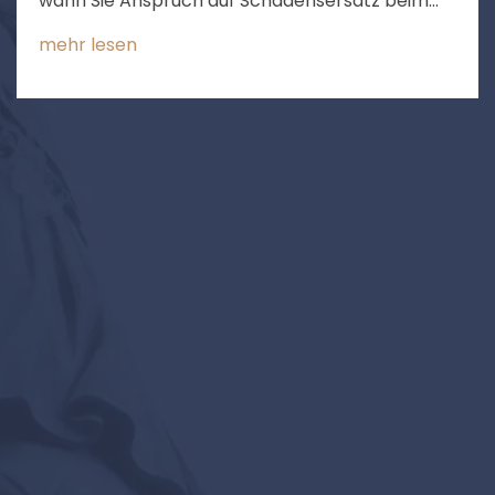
wann Sie Anspruch auf Schadensersatz beim
Bauverzug haben.
mehr lesen