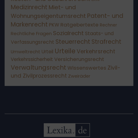
Medizinrecht
Miet- und
Patent- und
Wohnungseigentumsrecht
Markenrecht
Ratgebertexte
PKW
Rechner
Sozialrecht
Staats- und
Rechtliche Fragen
Steuerrecht
Strafrecht
Verfassungsrecht
Urteile
Verkehrsrecht
Umweltrecht
Urteil
Versicherungsrecht
Verkehrssicherheit
Verwaltungsrecht
Wissenswertes
Zivil-
und Zivilprozessrecht
Zweiräder