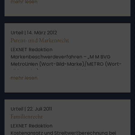
mehr lesen
Antrag auf Auferlegung der Kosten des
Verfahrens über die Anhörungsrüge –
Rücknahme der Anhörungsrüge –
Gerichtsgebühren entstehen nicht – im Sinne
der Kostenfestsetzung notwendige
Urteil |
14. März 2012
außergerichtliche Auslagen entstehen nicht
Patent- und Markenrecht
LEXNET Redaktion
Markenbeschwerdeverfahren – „M M BVG
MetroLinien (Wort-Bild-Marke)/METRO (Wort-
Bild-Marke)“ – Kostenentscheidung – zum
mehr lesen
Antrag auf Auferlegung der Kosten des
Verfahrens über die Anhörungsrüge –
Rücknahme der Anhörungsrüge –
Gerichtsgebühren entstehen nicht – im Sinne
der Kostenfestsetzung notwendige
Urteil |
22. Juli 2011
außergerichtliche Auslagen entstehen nicht
Familienrecht
LEXNET Redaktion
Kostenansatz und Streitwertberechnung bei