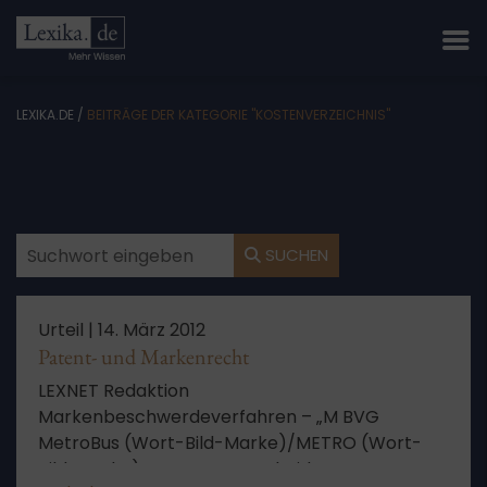
LEXIKA.DE
/
BEITRÄGE DER KATEGORIE "KOSTENVERZEICHNIS"
SUCHEN
Urteil |
14. März 2012
Patent- und Markenrecht
LEXNET Redaktion
Markenbeschwerdeverfahren – „M BVG
MetroBus (Wort-Bild-Marke)/METRO (Wort-
Bild-Marke)“ – Kostenentscheidung – zum