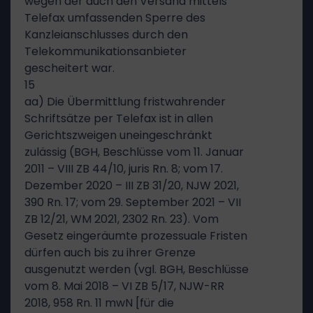
wegen der auch den Versand mittels
Telefax umfassenden Sperre des
Kanzleianschlusses durch den
Telekommunikationsanbieter
gescheitert war.
15
aa) Die Übermittlung fristwahrender
Schriftsätze per Telefax ist in allen
Gerichtszweigen uneingeschränkt
zulässig (BGH, Beschlüsse vom 11. Januar
2011 – VIII ZB 44/10, juris Rn. 8; vom 17.
Dezember 2020 – III ZB 31/20, NJW 2021,
390 Rn. 17; vom 29. September 2021 – VII
ZB 12/21, WM 2021, 2302 Rn. 23). Vom
Gesetz eingeräumte prozessuale Fristen
dürfen auch bis zu ihrer Grenze
ausgenutzt werden (vgl. BGH, Beschlüsse
vom 8. Mai 2018 – VI ZB 5/17, NJW-RR
2018, 958 Rn. 11 mwN [für die