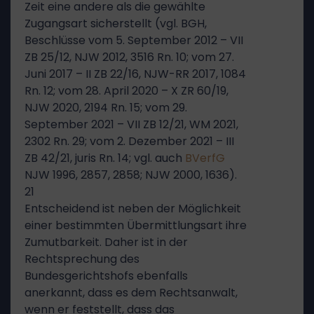
Zeit eine andere als die gewählte
Zugangsart sicherstellt (vgl. BGH,
Beschlüsse vom 5. September 2012 – VII
ZB 25/12, NJW 2012, 3516 Rn. 10; vom 27.
Juni 2017 – II ZB 22/16, NJW-RR 2017, 1084
Rn. 12; vom 28. April 2020 – X ZR 60/19,
NJW 2020, 2194 Rn. 15; vom 29.
September 2021 – VII ZB 12/21, WM 2021,
2302 Rn. 29; vom 2. Dezember 2021 – III
ZB 42/21, juris Rn. 14; vgl. auch
BVerfG
NJW 1996, 2857, 2858; NJW 2000, 1636).
21
Entscheidend ist neben der Möglichkeit
einer bestimmten Übermittlungsart ihre
Zumutbarkeit. Daher ist in der
Rechtsprechung des
Bundesgerichtshofs ebenfalls
anerkannt, dass es dem Rechtsanwalt,
wenn er feststellt, dass das