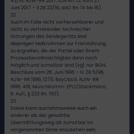
43/16, NJW-RR 2017, 629 Rn. 15; vom 27.
Juni 2017 – II ZB 22/16, aaO Rn. 14 bis 16).
22
Auch im Falle nicht vorhersehbarer und
nicht zu vertretender technischer
Störungen des Sendegeräts sind
diejenigen Maßnahmen zur Fristwahrung
zu ergreifen, die der Partei oder ihrem
Prozessbevollmächtigten dann noch
möglich und zumutbar sind (vgl. nur BGH,
Beschluss vom 26. Juni 1996 – IV ZB 5/96,
NJW-RR 1996, 1275; BayObLG, NJW-RR
1998, 418; MünchKomm-ZPO/Stackmann,
6. Aufl., § 233 Rn. 160).
23
Dabei kann ausnahmsweise auch ein
anderer als der gewählte
Übermittlungsweg als zumutbar im
vorgenannten Sinne anzusehen sein,