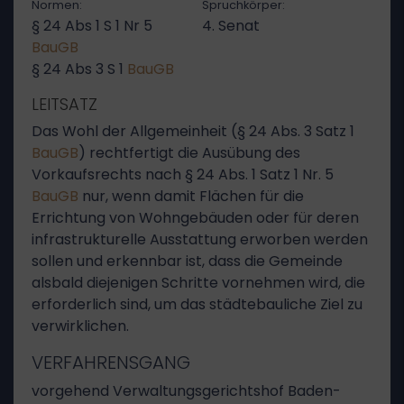
Normen:
Spruchkörper:
§ 24 Abs 1 S 1 Nr 5
4. Senat
BauGB
§ 24 Abs 3 S 1
BauGB
LEITSATZ
Das Wohl der Allgemeinheit (§ 24 Abs. 3 Satz 1
BauGB
) rechtfertigt die Ausübung des
Vorkaufsrechts nach § 24 Abs. 1 Satz 1 Nr. 5
BauGB
nur, wenn damit Flächen für die
Errichtung von Wohngebäuden oder für deren
infrastrukturelle Ausstattung erworben werden
sollen und erkennbar ist, dass die Gemeinde
alsbald diejenigen Schritte vornehmen wird, die
erforderlich sind, um das städtebauliche Ziel zu
verwirklichen.
VERFAHRENSGANG
vorgehend Verwaltungsgerichtshof Baden-