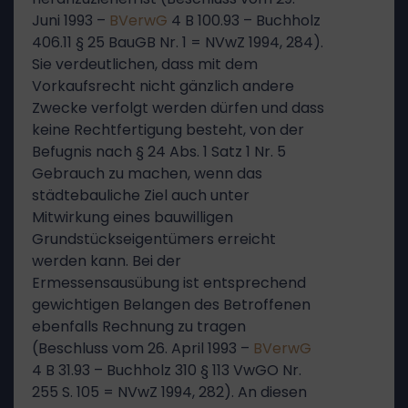
Juni 1993 –
BVerwG
4 B 100.93 – Buchholz
406.11 § 25 BauGB Nr. 1 = NVwZ 1994, 284).
Sie verdeutlichen, dass mit dem
Vorkaufsrecht nicht gänzlich andere
Zwecke verfolgt werden dürfen und dass
keine Rechtfertigung besteht, von der
Befugnis nach § 24 Abs. 1 Satz 1 Nr. 5
Gebrauch zu machen, wenn das
städtebauliche Ziel auch unter
Mitwirkung eines bauwilligen
Grundstückseigentümers erreicht
werden kann. Bei der
Ermessensausübung ist entsprechend
gewichtigen Belangen des Betroffenen
ebenfalls Rechnung zu tragen
(Beschluss vom 26. April 1993 –
BVerwG
4 B 31.93 – Buchholz 310 § 113 VwGO Nr.
255 S. 105 = NVwZ 1994, 282). An diesen