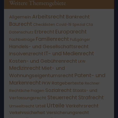
Weitere Themengebiete
Arbeitsrecht
Bankrecht
Allgemein
Baurecht
Checklisten
Covid-19 Spezial
Cta
Europarecht
Erbrecht
Datenschutz
Familienrecht
Fachbeiträge
Fußgänger
Handels- und Gesellschaftsrecht
IT- und Medienrecht
Insolvenzrecht
Kosten- und Gebührenrecht
LKW
Medizinrecht
Miet- und
Patent- und
Wohnungseigentumsrecht
Markenrecht
Ratgebertexte
PKW
Rechner
Sozialrecht
Staats- und
Rechtliche Fragen
Steuerrecht
Strafrecht
Verfassungsrecht
Urteile
Verkehrsrecht
Umweltrecht
Urteil
Versicherungsrecht
Verkehrssicherheit