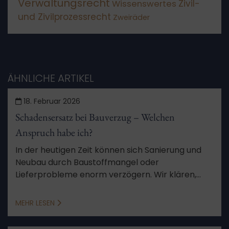
Verwaltungsrecht
Zivil-
Wissenswertes
und Zivilprozessrecht
Zweiräder
ÄHNLICHE ARTIKEL
18. Februar 2026
Schadensersatz bei Bauverzug – Welchen
Anspruch habe ich?
In der heutigen Zeit können sich Sanierung und
Neubau durch Baustoffmangel oder
Lieferprobleme enorm verzögern. Wir klären,
wann Sie Anspruch auf Schadensersatz beim
Bauverzug haben.
MEHR LESEN