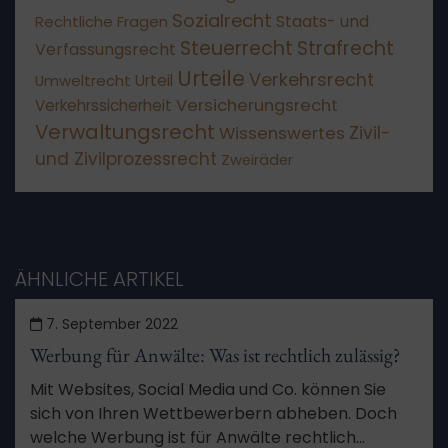
Sozialrecht
Staats- und
Rechtliche Fragen
Steuerrecht
Strafrecht
Verfassungsrecht
Urteile
Verkehrsrecht
Umweltrecht
Urteil
Versicherungsrecht
Verkehrssicherheit
Verwaltungsrecht
Wissenswertes
Zivil-
und Zivilprozessrecht
Zweiräder
ÄHNLICHE ARTIKEL
7. September 2022
Werbung für Anwälte: Was ist rechtlich zulässig?
Mit Websites, Social Media und Co. können Sie
sich von Ihren Wettbewerbern abheben. Doch
welche Werbung ist für Anwälte rechtlich