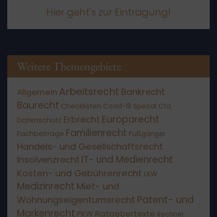
Hier geht's zur Eintragung!
Weitere Themengebiete
Arbeitsrecht
Bankrecht
Allgemein
Baurecht
Checklisten
Covid-19 Spezial
Cta
Europarecht
Erbrecht
Datenschutz
Familienrecht
Fachbeiträge
Fußgänger
Handels- und Gesellschaftsrecht
IT- und Medienrecht
Insolvenzrecht
Kosten- und Gebührenrecht
LKW
Medizinrecht
Miet- und
Patent- und
Wohnungseigentumsrecht
Markenrecht
Ratgebertexte
PKW
Rechner