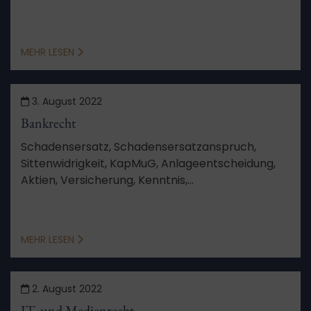
zulässig?
MEHR LESEN
3. August 2022
Bankrecht
Schadensersatz, Schadensersatzanspruch,
Sittenwidrigkeit, KapMuG, Anlageentscheidung,
Aktien, Versicherung, Kenntnis,
Schadensberechnung, Feststellungsziele,
Verfahren, Aussetzung, Schutzgesetz,
Berufungsverfahren, von Amts wegen
MEHR LESEN
2. August 2022
IT- und Medienrecht