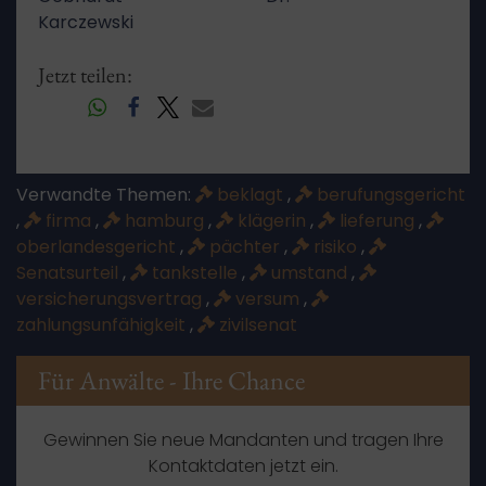
Karczewski
Jetzt teilen:
Verwandte Themen:
beklagt
,
berufungsgericht
,
firma
,
hamburg
,
klägerin
,
lieferung
,
oberlandesgericht
,
pächter
,
risiko
,
Senatsurteil
,
tankstelle
,
umstand
,
versicherungsvertrag
,
versum
,
zahlungsunfähigkeit
,
zivilsenat
Für Anwälte - Ihre Chance
Gewinnen Sie neue Mandanten und tragen Ihre
Kontaktdaten jetzt ein.