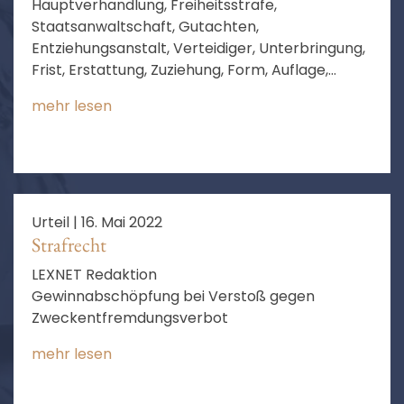
Hauptverhandlung, Freiheitsstrafe,
Staatsanwaltschaft, Gutachten,
Entziehungsanstalt, Verteidiger, Unterbringung,
Frist, Erstattung, Zuziehung, Form, Auflage,
Psychiatrie, Verfahrenskosten, Art und Weise,
mehr lesen
Unterbringung in Entziehungsanstalt,
Unterbringung in einer Entziehungsanstalt
Urteil |
16. Mai 2022
Strafrecht
LEXNET Redaktion
Gewinnabschöpfung bei Verstoß gegen
Zweckentfremdungsverbot
mehr lesen