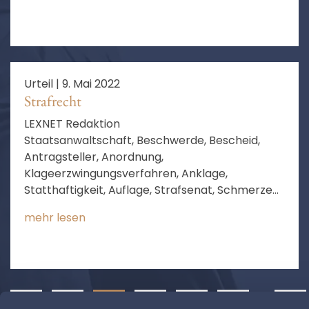
Urteil |
9. Mai 2022
Strafrecht
LEXNET Redaktion
Staatsanwaltschaft, Beschwerde, Bescheid,
Antragsteller, Anordnung,
Klageerzwingungsverfahren, Anklage,
Statthaftigkeit, Auflage, Strafsenat, Schmerzen,
Klageerzwingungsantrag, Form, Amt,
mehr lesen
gerichtliche Entscheidung, Antrag auf
gerichtliche Entscheidung, Anspruch auf
Strafverfolgung
❮
1
2
3
4
5
…
148