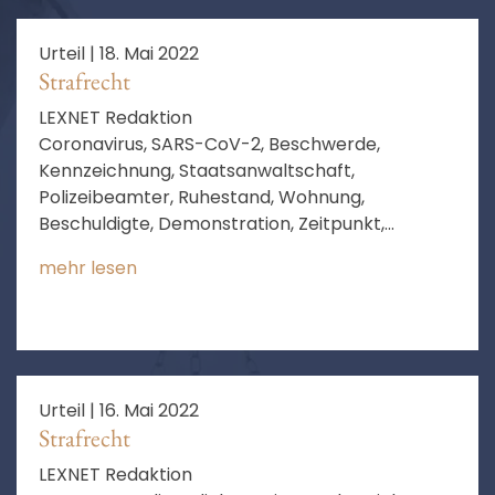
Urteil |
18. Mai 2022
Strafrecht
LEXNET Redaktion
Coronavirus, SARS-CoV-2, Beschwerde,
Kennzeichnung, Staatsanwaltschaft,
Polizeibeamter, Ruhestand, Wohnung,
Beschuldigte, Demonstration, Zeitpunkt,
Umgang, Deutschland, Erlass, Vermittlung,
mehr lesen
Anordnung, Bundesrepublik Deutschland,
billigend in Kauf, Anordnung der Durchsuchung
Urteil |
16. Mai 2022
Strafrecht
LEXNET Redaktion