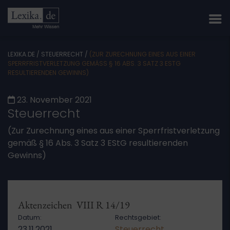
LEXIKA.DE
/
STEUERRECHT
/
(ZUR ZURECHNUNG EINES AUS EINER
SPERRFRISTVERLETZUNG GEMÄSS § 16 ABS. 3 SATZ 3 ESTG R
ESULTIERENDEN GEWINNS)
23. November 2021
Steuerrecht
(Zur Zurechnung eines aus einer Sperrfristverletzung
gemäß § 16 Abs. 3 Satz 3 EStG resultierenden
Gewinns)
Aktenzeichen VIII R 14/19
Datum:
Rechtsgebiet:
23.11.2021
Steuerrecht