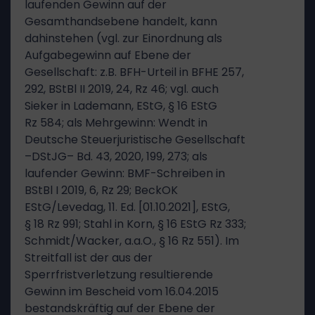
laufenden Gewinn auf der
Gesamthandsebene handelt, kann
dahinstehen (vgl. zur Einordnung als
Aufgabegewinn auf Ebene der
Gesellschaft: z.B. BFH-Urteil in BFHE 257,
292, BStBl II 2019, 24, Rz 46; vgl. auch
Sieker in Lademann, EStG, § 16 EStG
Rz 584; als Mehrgewinn: Wendt in
Deutsche Steuerjuristische Gesellschaft
–DStJG– Bd. 43, 2020, 199, 273; als
laufender Gewinn: BMF-Schreiben in
BStBl I 2019, 6, Rz 29; BeckOK
EStG/Levedag, 11. Ed. [01.10.2021], EStG,
§ 18 Rz 991; Stahl in Korn, § 16 EStG Rz 333;
Schmidt/Wacker, a.a.O., § 16 Rz 551). Im
Streitfall ist der aus der
Sperrfristverletzung resultierende
Gewinn im Bescheid vom 16.04.2015
bestandskräftig auf der Ebene der