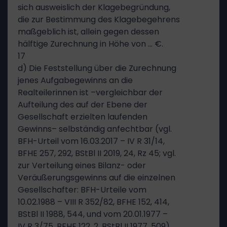
sich ausweislich der Klagebegründung,
die zur Bestimmung des Klagebegehrens
maßgeblich ist, allein gegen dessen
hälftige Zurechnung in Höhe von … €.
17
d) Die Feststellung über die Zurechnung
jenes Aufgabegewinns an die
Realteilerinnen ist –vergleichbar der
Aufteilung des auf der Ebene der
Gesellschaft erzielten laufenden
Gewinns– selbständig anfechtbar (vgl.
BFH-Urteil vom 16.03.2017 – IV R 31/14,
BFHE 257, 292, BStBl II 2019, 24, Rz 45; vgl.
zur Verteilung eines Bilanz- oder
Veräußerungsgewinns auf die einzelnen
Gesellschafter: BFH-Urteile vom
10.02.1988 – VIII R 352/82, BFHE 152, 414,
BStBl II 1988, 544, und vom 20.01.1977 –
IV R 3/75, BFHE 122, 2, BStBl II 1977, 509).