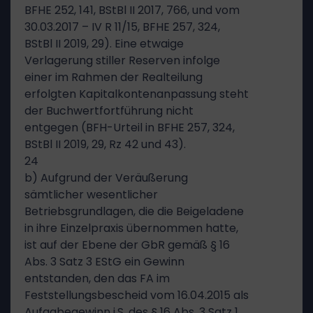
BFHE 252, 141, BStBl II 2017, 766, und vom
30.03.2017 – IV R 11/15, BFHE 257, 324,
BStBl II 2019, 29). Eine etwaige
Verlagerung stiller Reserven infolge
einer im Rahmen der Realteilung
erfolgten Kapitalkontenanpassung steht
der Buchwertfortführung nicht
entgegen (BFH-Urteil in BFHE 257, 324,
BStBl II 2019, 29, Rz 42 und 43).
24
b) Aufgrund der Veräußerung
sämtlicher wesentlicher
Betriebsgrundlagen, die die Beigeladene
in ihre Einzelpraxis übernommen hatte,
ist auf der Ebene der GbR gemäß § 16
Abs. 3 Satz 3 EStG ein Gewinn
entstanden, den das FA im
Feststellungsbescheid vom 16.04.2015 als
Aufgabegewinn i.S. des § 16 Abs. 3 Satz 1