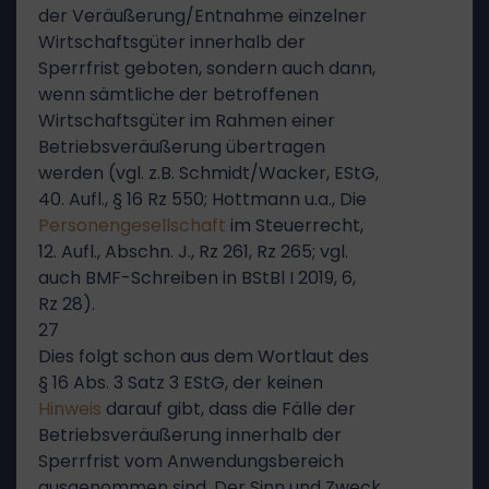
der Veräußerung/Entnahme einzelner
Wirtschaftsgüter innerhalb der
Sperrfrist geboten, sondern auch dann,
wenn sämtliche der betroffenen
Wirtschaftsgüter im Rahmen einer
Betriebsveräußerung übertragen
werden (vgl. z.B. Schmidt/Wacker, EStG,
40. Aufl., § 16 Rz 550; Hottmann u.a., Die
Personengesellschaft
im Steuerrecht,
12. Aufl., Abschn. J., Rz 261, Rz 265; vgl.
auch BMF-Schreiben in BStBl I 2019, 6,
Rz 28).
27
Dies folgt schon aus dem Wortlaut des
§ 16 Abs. 3 Satz 3 EStG, der keinen
Hinweis
darauf gibt, dass die Fälle der
Betriebsveräußerung innerhalb der
Sperrfrist vom Anwendungsbereich
ausgenommen sind. Der Sinn und Zweck