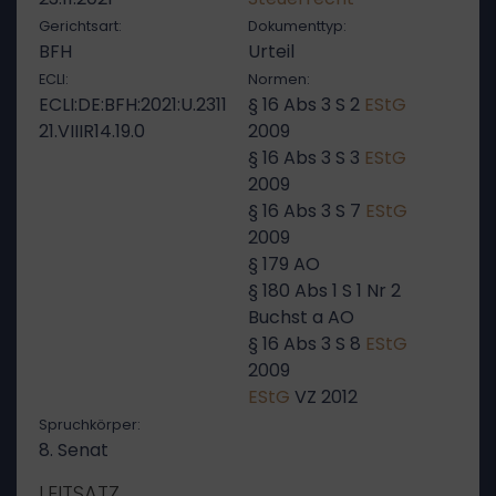
Gerichtsart:
Dokumenttyp:
BFH
Urteil
ECLI:
Normen:
ECLI:DE:BFH:2021:U.2311
§ 16 Abs 3 S 2
EStG
21.VIIIR14.19.0
2009
§ 16 Abs 3 S 3
EStG
2009
§ 16 Abs 3 S 7
EStG
2009
§ 179 AO
§ 180 Abs 1 S 1 Nr 2
Buchst a AO
§ 16 Abs 3 S 8
EStG
2009
EStG
VZ 2012
Spruchkörper:
8. Senat
LEITSATZ