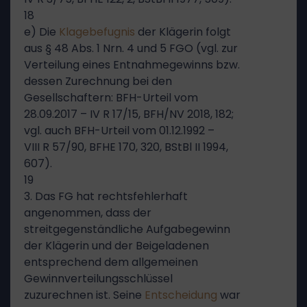
18
e) Die
Klagebefugnis
der Klägerin folgt
aus § 48 Abs. 1 Nrn. 4 und 5 FGO (vgl. zur
Verteilung eines Entnahmegewinns bzw.
dessen Zurechnung bei den
Gesellschaftern: BFH-Urteil vom
28.09.2017 – IV R 17/15, BFH/NV 2018, 182;
vgl. auch BFH-Urteil vom 01.12.1992 –
VIII R 57/90, BFHE 170, 320, BStBl II 1994,
607).
19
3. Das FG hat rechtsfehlerhaft
angenommen, dass der
streitgegenständliche Aufgabegewinn
der Klägerin und der Beigeladenen
entsprechend dem allgemeinen
Gewinnverteilungsschlüssel
zuzurechnen ist. Seine
Entscheidung
war