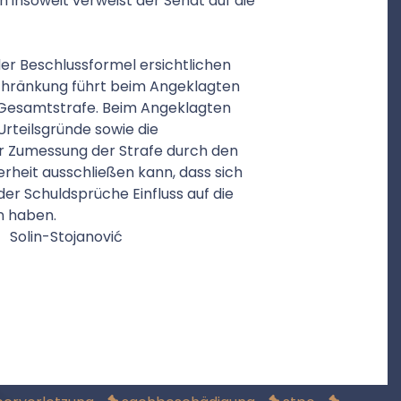
 insoweit verweist der Senat auf die
er Beschlussformel ersichtlichen
chränkung führt beim Angeklagten
 Gesamtstrafe. Beim Angeklagten
 Urteilsgründe sowie die
er Zumessung der Strafe durch den
erheit ausschließen kann, dass sich
r Schuldsprüche Einfluss auf die
n haben.
tojanović