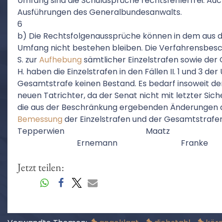
Umfang sind die Schuldsprüche rechtsfehlerfrei. Auch
Ausführungen des Generalbundesanwalts.
6
b) Die Rechtsfolgenaussprüche können in dem aus d
Umfang nicht bestehen bleiben. Die Verfahrensbes
S. zur
Aufhebung
sämtlicher Einzelstrafen sowie der
H. haben die Einzelstrafen in den Fällen II. 1 und 3 der
Gesamtstrafe keinen Bestand. Es bedarf insoweit d
neuen Tatrichter, da der Senat nicht mit letzter Sich
die aus der Beschränkung ergebenden Änderungen de
Bemessung
der Einzelstrafen und der Gesamtstrafe
Tepperwien Maatz Solin-S
Ernemann Franke
Jetzt teilen: