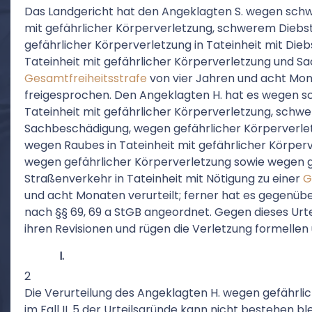
Das Landgericht hat den Angeklagten S. wegen schw
mit gefährlicher Körperverletzung, schwerem Dieb
gefährlicher Körperverletzung in Tateinheit mit Die
Tateinheit mit gefährlicher Körperverletzung und S
Gesamtfreiheitsstrafe
von vier Jahren und acht Mona
freigesprochen. Den Angeklagten H. hat es wegen s
Tateinheit mit gefährlicher Körperverletzung, schw
Sachbeschädigung, wegen gefährlicher Körperverletz
wegen Raubes in Tateinheit mit gefährlicher Körpe
wegen gefährlicher Körperverletzung sowie wegen gef
Straßenverkehr in Tateinheit mit Nötigung zu einer
G
und acht Monaten verurteilt; ferner hat es gegenü
nach §§ 69, 69 a StGB angeordnet. Gegen dieses Urt
ihren Revisionen und rügen die Verletzung formellen
I.
2
Die Verurteilung des Angeklagten H. wegen gefährlic
im Fall II. 5 der Urteilsgründe kann nicht bestehen bl