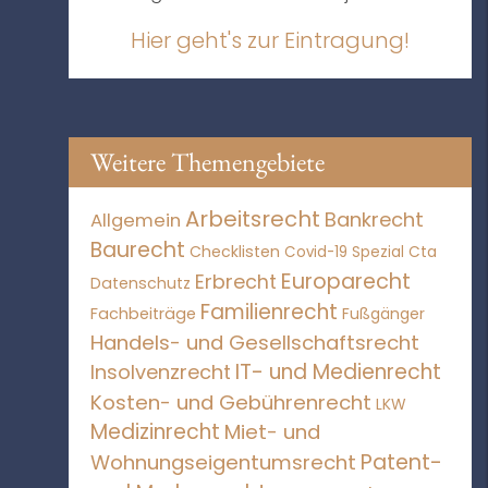
Hier geht's zur Eintragung!
Weitere Themengebiete
Arbeitsrecht
Bankrecht
Allgemein
Baurecht
Checklisten
Covid-19 Spezial
Cta
Europarecht
Erbrecht
Datenschutz
Familienrecht
Fachbeiträge
Fußgänger
Handels- und Gesellschaftsrecht
IT- und Medienrecht
Insolvenzrecht
Kosten- und Gebührenrecht
LKW
Medizinrecht
Miet- und
Patent-
Wohnungseigentumsrecht