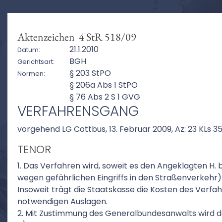
Aktenzeichen 4 StR 518/09
21.1.2010
Datum:
BGH
Gerichtsart:
§ 203 StPO
Normen:
§ 206a Abs 1 StPO
§ 76 Abs 2 S 1 GVG
VERFAHRENSGANG
vorgehend LG Cottbus, 13. Februar 2009, Az: 23 KLs 35
TENOR
1. Das Verfahren wird, soweit es den Angeklagten H. bet
wegen gefährlichen Eingriffs in den Straßenverkehr) 
Insoweit trägt die Staatskasse die Kosten des Ver
notwendigen Auslagen.
2. Mit Zustimmung des Generalbundesanwalts wird d