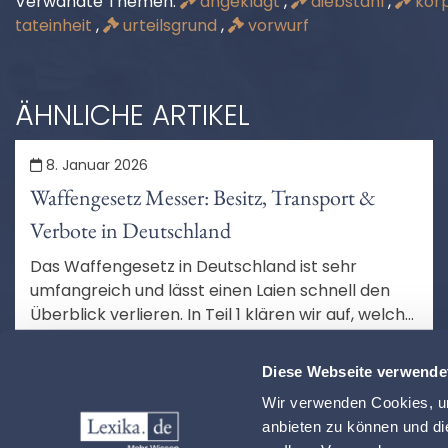
Verwandte Themen:
angeklagt
,
diebstahl
,
körp
tateinheit
,
urteilsgrund
,
vorwurf
ÄHNLICHE ARTIKEL
8. Januar 2026
Waffengesetz Messer: Besitz, Transport &
Verbote in Deutschland
Das Waffengesetz in Deutschland ist sehr
umfangreich und lässt einen Laien schnell den
Überblick verlieren. In Teil 1 klären wir auf, welche
Messer und Schwerter Sie besitzen und
MEHR LESEN
transportieren dürfen.
Diese Webseite verwende
Wir verwenden Cookies, um
anbieten zu können und di