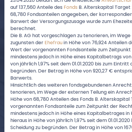
23.04.2020 beläuft sich die ehezeitliche
Anwartschaf
auf 137,560 Anteile des
Fonds
B. Alterskapital Targe
68,780 Fondsanteilen angegeben, der korrespondiere
Barwert der Versorgungszusage wurde zum Ehezeitend
berechnet.
Die B. AG hat vorgeschlagen zu tenorieren, im Wege 
zugunsten der
Ehefrau
in Höhe von 76,924 Anteilen 
Wert der vorgenannten Fondsanteile zum Zeitpunkt 
mindestens jedoch in Höhe eines Kapitalbetrags von 9
von jährlich 1,97% seit dem 01.01.2020 bis zum Eintrit
begründen. Der Betrag in Höhe von 920,27 € entspri
Barwerts.
Hinsichtlich des weiteren fondsgebundenen Anrech
tenorieren, im Wege der externen Teilung ein Anrech
Höhe von 68,780 Anteilen des Fonds B. Alterskapita
vorgenannten Fondsanteile zum Zeitpunkt der Recht
mindestens jedoch in Höhe eines Kapitalbetrages in 
hieraus in Höhe von jährlich 1,97% seit dem 01.01.2020
Scheidung zu begründen. Der Betrag in Höhe von 1670