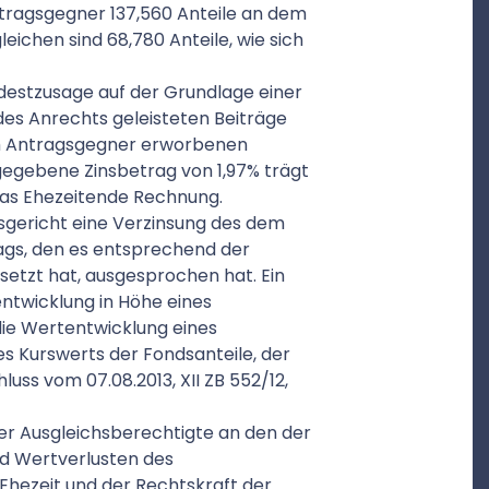
ntragsgegner 137,560 Anteile an dem
eichen sind 68,780 Anteile, wie sich
ndestzusage auf der Grundlage einer
des Anrechts geleisteten Beiträge
om Antragsgegner erworbenen
gegebene Zinsbetrag von 1,97% trägt
das Ehezeitende Rechnung.
sgericht eine Verzinsung des dem
ags, den es entsprechend der
esetzt hat, ausgesprochen hat. Ein
ntwicklung in Höhe eines
 die Wertentwicklung eines
 Kurswerts der Fondsanteile, der
ss vom 07.08.2013, XII ZB 552/12,
r Ausgleichsberechtigte an den der
d Wertverlusten des
hezeit und der Rechtskraft der