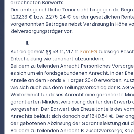
errechneten Barwerts.
Der amtsgerichtliche Tenor sieht hingegen die Begr
1.292,33 € bzw. 2.275, 24 € bei der gesetzlichen Ren
vorgenannten Betrages nebst Verzinsung in Höhe vo
Zielversorgungsträger vor.
II.
Auf die gemäß §§ 58 ff., 217 ff.
FamFG
zulässige Besch
Entscheidung wie tenoriert abzuändern.
Bei dem zu teilenden Anrecht Persönliches Vorsorg
es sich um ein fondsgebundenen Anrecht. In der Ehe
Anteile an dem Fonds B. Target 2040 erworben. Auszu
wie sich auch aus dem Teilungsvorschlag der B. AG v
Weiterhin ist für dieses Anrecht eine garantierte Mi
garantierten Mindestverzinsung der für den Erwerb 
vorgesehen. Der Barwert des Ehezeitanteils des v
Anrechts beläuft sich danach auf 1840,54 €. Der an
der gebotenen Abzinsung der Garantieleistung auf 
Bei dem zu teilenden Anrecht B. Zusatzvorsorge; Kapi