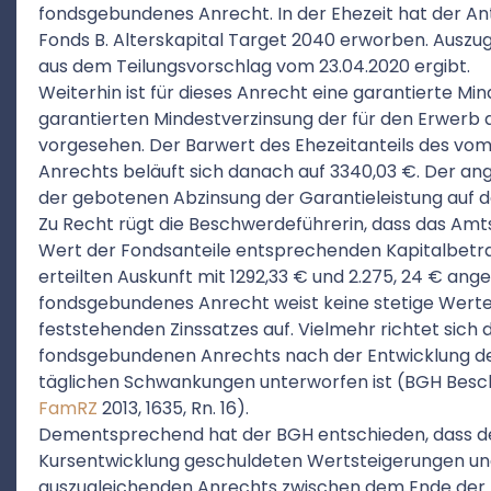
fondsgebundenes Anrecht. In der Ehezeit hat der A
Fonds B. Alterskapital Target 2040 erworben. Auszugl
aus dem Teilungsvorschlag vom 23.04.2020 ergibt.
Weiterhin ist für dieses Anrecht eine garantierte Mi
garantierten Mindestverzinsung der für den Erwerb 
vorgesehen. Der Barwert des Ehezeitanteils des v
Anrechts beläuft sich danach auf 3340,03 €. Der an
der gebotenen Abzinsung der Garantieleistung auf 
Zu Recht rügt die Beschwerdeführerin, dass das Amt
Wert der Fondsanteile entsprechenden Kapitalbetr
erteilten Auskunft mit 1292,33 € und 2.275, 24 € ang
fondsgebundenes Anrecht weist keine stetige Werte
feststehenden Zinssatzes auf. Vielmehr richtet sich
fondsgebundenen Anrechts nach der Entwicklung des
täglichen Schwankungen unterworfen ist (BGH Beschlu
FamRZ
2013, 1635, Rn. 16).
Dementsprechend hat der BGH entschieden, dass de
Kursentwicklung geschuldeten Wertsteigerungen un
auszugleichenden Anrechts zwischen dem Ende der E