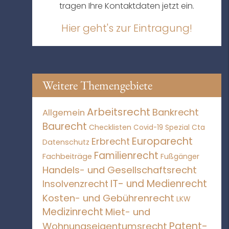
tragen Ihre Kontaktdaten jetzt ein.
Hier geht's zur Eintragung!
Weitere Themengebiete
Arbeitsrecht
Bankrecht
Allgemein
Baurecht
Checklisten
Covid-19 Spezial
Cta
Europarecht
Erbrecht
Datenschutz
Familienrecht
Fachbeiträge
Fußgänger
Handels- und Gesellschaftsrecht
IT- und Medienrecht
Insolvenzrecht
Kosten- und Gebührenrecht
LKW
Medizinrecht
Miet- und
Patent-
Wohnungseigentumsrecht