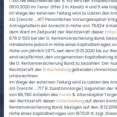
1. Auf die Beschwerde der B. AG wird der Endbesch
06.10.2020 im Tenor Ziffer 2 in Absatz 4 und 5 wie fo
Im Wege der externen Teilung wird zu Lasten des An
AG (Vers.Nr. …417 Persönliches Vorsorgekapital-En
Antragstellerin ein Anrecht in Höhe von 76,924 Ante
dem Wert im Zeitpunkt der Rechtskraft dieser
Entsc
676 D 503 bei der D. Rentenversicherung Bund, bezog
mindestens jedoch in Höhe eines Kapitalbetrages von 
Höhe von jährlich 1,97% seit dem 01.01.2020 bis zur R
wird verpflichtet, den vorgenannten Kapitalbetrag 
die D. Rentenversicherung Bund zu bezahlen. Der Aus
Rechtskraft der
Entscheidung
geltenden Umrechnung
umzurechnen.
Im Wege der externen Teilung wird zu Lasten des An
AG (Vers.Nr. …717 B. Zusatzvorsorge) zugunsten der A
von 68,780 Anteilen des
Fonds
B. Alterskapital Targ
der Rechtskraft dieser
Entscheidung
auf deren Konto
Rentenversicherung Bund, bezogen auf den 31.12.2019
Höhe eines Kapitalbetrages von 1670,01 € zzgl. Zinsen