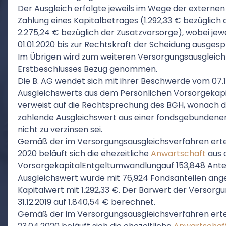
Der Ausgleich erfolgte jeweils im Wege der externen
Zahlung eines Kapitalbetrages (1.292,33 € bezüglich 
2.275,24 € bezüglich der Zusatzvorsorge), wobei jewe
01.01.2020 bis zur Rechtskraft der Scheidung ausges
Im Übrigen wird zum weiteren Versorgungsausgleich
Erstbeschlusses Bezug genommen.
Die B. AG wendet sich mit ihrer Beschwerde vom 07.
Ausgleichswerts aus dem Persönlichen Vorsorgekapi
verweist auf die Rechtsprechung des BGH, wonach de
zahlende Ausgleichswert aus einer fondsgebundenen
nicht zu verzinsen sei.
Gemäß der im Versorgungsausgleichsverfahren ertei
2020 beläuft sich die ehezeitliche
Anwartschaft
aus 
VorsorgekapitalEntgeltumwandlungauf 153,848 Ante
Ausgleichswert wurde mit 76,924 Fondsanteilen an
Kapitalwert mit 1.292,33 €. Der Barwert der Versor
31.12.2019 auf 1.840,54 € berechnet.
Gemäß der im Versorgungsausgleichsverfahren ertei