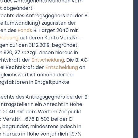
luss des Amtsgerichts München vom
lgt abgeändert:
rechts des Antragsgegners bei der B.
tgeltumwandlung) zugunsten der
ilen des
Fonds
B. Target 2040 mit
heidung
auf deren Konto Vers.Nr. …
en auf den 31.12.2019, begründet,
920, 27 € zzgl. Zinsen hieraus in
echtskraft der
Entscheidung
. Die B. AG
bei Rechtskraft der
Entscheidung
an
gleichswert ist anhand der bei
sfaktoren in Entgeltpunkte
rechts des Antragsgegners bei der B.
ntragstellerin ein Anrecht in Höhe
et 2040 mit dem Wert im Zeitpunkt
 Vers.Nr. …676 D 503 bei der D.
, begründet, mindestens jedoch in
 hieraus in Höhe von jährlich 1,97%