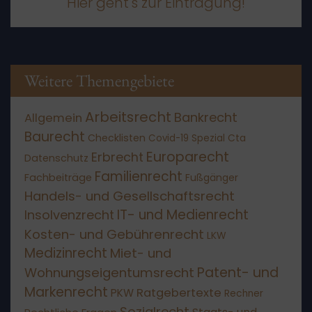
Hier geht's zur Eintragung!
Weitere Themengebiete
Arbeitsrecht
Bankrecht
Allgemein
Baurecht
Checklisten
Covid-19 Spezial
Cta
Europarecht
Erbrecht
Datenschutz
Familienrecht
Fachbeiträge
Fußgänger
Handels- und Gesellschaftsrecht
IT- und Medienrecht
Insolvenzrecht
Kosten- und Gebührenrecht
LKW
Medizinrecht
Miet- und
Patent- und
Wohnungseigentumsrecht
Markenrecht
Ratgebertexte
PKW
Rechner
Sozialrecht