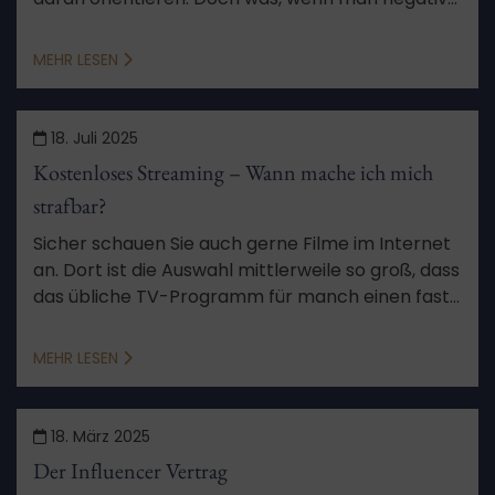
Bewertungen bekommt oder im schlimmsten
Fall sogar falsche? Das kann schädlich für das
MEHR LESEN
Geschäft sein. Wir erklären Ihnen, was Sie zu dem
Thema wissen sollten.
18. Juli 2025
Kostenloses Streaming – Wann mache ich mich
strafbar?
Sicher schauen Sie auch gerne Filme im Internet
an. Dort ist die Auswahl mittlerweile so groß, dass
das übliche TV-Programm für manch einen fast
überflüssig wird. Unseriöse Anbieter sollte man
aber lieber meiden. Warum, erfahren Sie in
MEHR LESEN
diesem Artikel.
18. März 2025
Der Influencer Vertrag