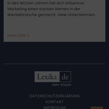
In den letzten Jahren hat sich Influencer
Marketing einen starken Namen in der
Werbebranche gemacht. Viele Unternehmen
setzen auf platzierte Werbeanzeigen durch
Influencer. Was jedoch zwischen Unternehmer
und Influencer vertraglich im Vorfeld zu
MEHR LESEN
beachten ist, werden wir Ihnen im Folgenden
erläutern.
DATENSCHUTZERKLÄRUNG
KONTAKT
IMPRESSUM