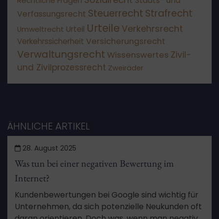
Staats- und
Rechtliche Fragen
Steuerrecht
Strafrecht
Verfassungsrecht
Urteile
Verkehrsrecht
Umweltrecht
Urteil
Versicherungsrecht
Verkehrssicherheit
Verwaltungsrecht
Wissenswertes
Zivil-
und Zivilprozessrecht
Zweiräder
ÄHNLICHE ARTIKEL
28. August 2025
Was tun bei einer negativen Bewertung im
Internet?
Kundenbewertungen bei Google sind wichtig für
Unternehmen, da sich potenzielle Neukunden oft
daran orientieren. Doch was, wenn man negative