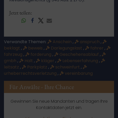
Jetzt teilen:
Verwandte Themen:
Anschein
,
anspruch
,
beklagt
,
beweis
,
Darlegungslast
,
fahrer
,
fahrzeug
,
forderung
,
Geschehensablauf
,
gmbh
,
Halt
,
kläger
,
Lebenserfahrung
,
leitsatz
,
Parkplatz
,
schweinfurt
,
urheberrechtsverletzung
,
vereinbarung
Für Anwälte - Ihre Chance
Gewinnen Sie neue Mandanten und tragen Ihre
Kontaktdaten jetzt ein.